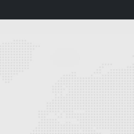
Cras a elit sit amet leo accumsan volutpat.
Suspendisse hendreriast ehicula leo, vel