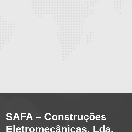
efficitur felis ultrices non. Cras a elit sit
amet leo acun volutpat. Suspendisse
hendrerit vehicula leo, vel efficitur fel.
- Joaquim Alberto
CEO - Empresa x
SAFA – Construções
Eletromecânicas, Lda.