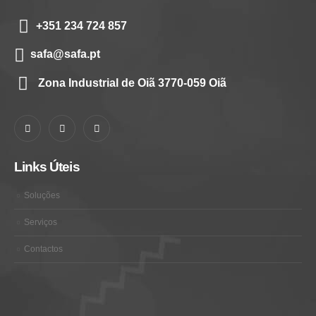
+351 234 724 857
safa@safa.pt
Zona Industrial de Oiã 3770-059 Oiã
Links Úteis
Soluções
Serviços
Contactos