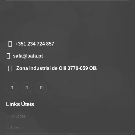
+351 234 724 857
safa@safa.pt
Zona Industrial de Oiã 3770-059 Oiã
Links Úteis
Soluções
Serviços