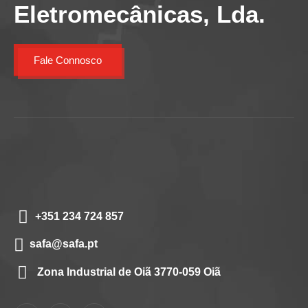
Eletromecânicas, Lda.
Fale Connosco
+351 234 724 857
safa@safa.pt
Zona Industrial de Oiã 3770-059 Oiã