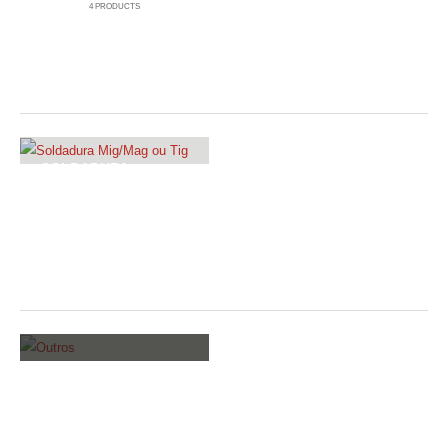
4
PRODUCTS
CAROUSEL CATEGORIES
SOLDADURA
MIG/MAG OU TIG
OVERLAY CATEGORIES
OUTROS
4
PRODUCTS