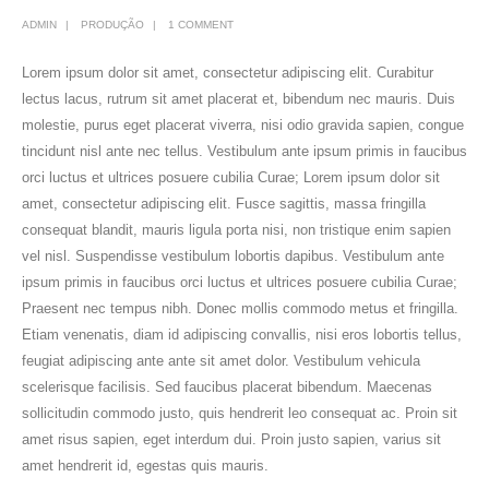
ADMIN
PRODUÇÃO
1 COMMENT
Lorem ipsum dolor sit amet, consectetur adipiscing elit. Curabitur
lectus lacus, rutrum sit amet placerat et, bibendum nec mauris. Duis
molestie, purus eget placerat viverra, nisi odio gravida sapien, congue
tincidunt nisl ante nec tellus. Vestibulum ante ipsum primis in faucibus
orci luctus et ultrices posuere cubilia Curae; Lorem ipsum dolor sit
amet, consectetur adipiscing elit. Fusce sagittis, massa fringilla
consequat blandit, mauris ligula porta nisi, non tristique enim sapien
vel nisl. Suspendisse vestibulum lobortis dapibus. Vestibulum ante
ipsum primis in faucibus orci luctus et ultrices posuere cubilia Curae;
Praesent nec tempus nibh. Donec mollis commodo metus et fringilla.
Etiam venenatis, diam id adipiscing convallis, nisi eros lobortis tellus,
feugiat adipiscing ante ante sit amet dolor. Vestibulum vehicula
scelerisque facilisis. Sed faucibus placerat bibendum. Maecenas
sollicitudin commodo justo, quis hendrerit leo consequat ac. Proin sit
amet risus sapien, eget interdum dui. Proin justo sapien, varius sit
amet hendrerit id, egestas quis mauris.