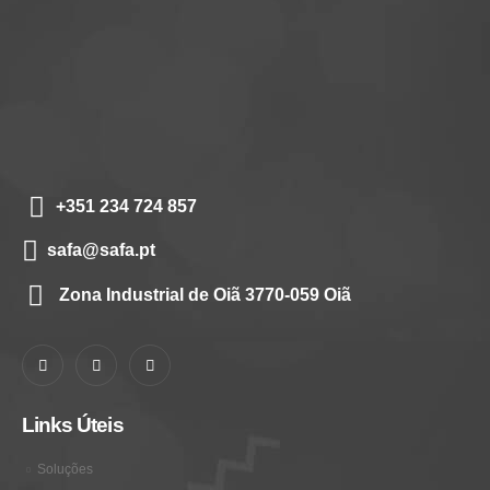
+351 234 724 857
safa@safa.pt
Zona Industrial de Oiã 3770-059 Oiã
Links Úteis
Soluções