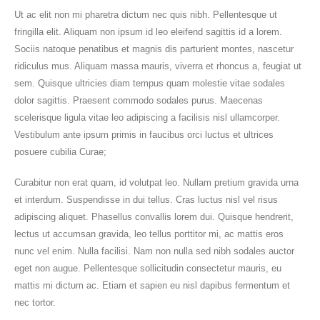
Ut ac elit non mi pharetra dictum nec quis nibh. Pellentesque ut
fringilla elit. Aliquam non ipsum id leo eleifend sagittis id a lorem.
Sociis natoque penatibus et magnis dis parturient montes, nascetur
ridiculus mus. Aliquam massa mauris, viverra et rhoncus a, feugiat ut
sem. Quisque ultricies diam tempus quam molestie vitae sodales
dolor sagittis. Praesent commodo sodales purus. Maecenas
scelerisque ligula vitae leo adipiscing a facilisis nisl ullamcorper.
Vestibulum ante ipsum primis in faucibus orci luctus et ultrices
posuere cubilia Curae;
Curabitur non erat quam, id volutpat leo. Nullam pretium gravida urna
et interdum. Suspendisse in dui tellus. Cras luctus nisl vel risus
adipiscing aliquet. Phasellus convallis lorem dui. Quisque hendrerit,
lectus ut accumsan gravida, leo tellus porttitor mi, ac mattis eros
nunc vel enim. Nulla facilisi. Nam non nulla sed nibh sodales auctor
eget non augue. Pellentesque sollicitudin consectetur mauris, eu
mattis mi dictum ac. Etiam et sapien eu nisl dapibus fermentum et
nec tortor.