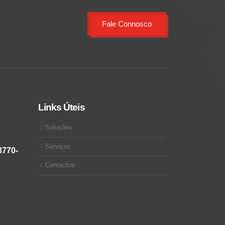
Fale Connosco
Links Úteis
Soluções
Serviços
3770-
Contactos