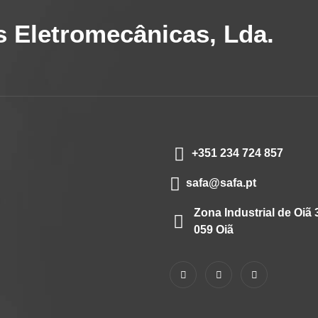
 Eletromecânicas, Lda.
+351 234 724 857
safa@safa.pt
Zona Industrial de Oiã 
059 Oiã